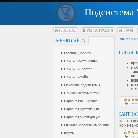
Подсистема 
ГЛАВНАЯ
РЕГИСТРАЦИЯ
ВХОД
Главная
»
20
МЕНЮ САЙТА
НОВАЯ В
Главная (новости)
СКАЧАТЬ установщик
при
в о
СКАЧАТЬ Стартер
тип
авт
СКАЧАТЬ файлы
исп
в к
Описание подсистемы
узл
Список инструментов
Вариант Расширение
Просмотр
Вариант Портативный
САЙТ З
Вариант Конфигурация
Первонача
Но из-за 
Отладка запроса/компоновки
Форум
Просмотр