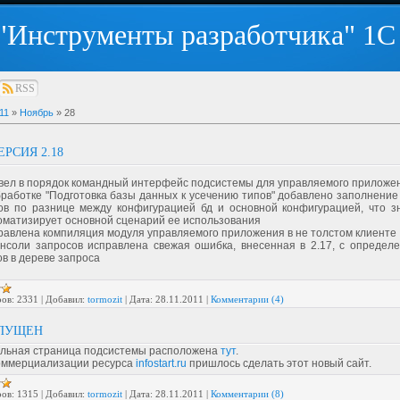
"Инструменты разработчика" 1С
RSS
11
»
Ноябрь
»
28
ЕРСИЯ 2.18
вел в порядок командный интерфейс подсистемы для управляемого приложе
бработке "Подготовка базы данных к усечению типов" добавлено заполнение
ов по разнице между конфигурацией бд и основной конфигурацией, что з
оматизирует основной сценарий ее использования
равлена компиляция модуля управляемого приложения в не толстом клиенте
онсоли запросов исправлена свежая ошибка, внесенная в 2.17, с определ
ов в дереве запроса
ов:
2331
|
Добавил:
tormozit
|
Дата:
28.11.2011
|
Комментарии (4)
АПУЩЕН
льная страница подсистемы расположена
тут
.
коммерциализации ресурса
infostart.ru
пришлось сделать этот новый сайт.
ов:
1315
|
Добавил:
tormozit
|
Дата:
28.11.2011
|
Комментарии (8)