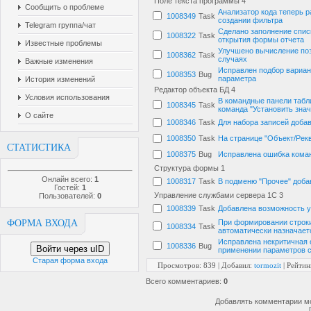
Поле текста программы
4
Сообщить о проблеме
Анализатор кода теперь 
1008349
Task
создании фильтра
Telegram группа/чат
Сделано заполнение спис
1008322
Task
открытия формы отчета
Известные проблемы
Улучшено вычисление поз
1008362
Task
случаях
Важные изменения
Исправлен подбор вариан
1008353
Bug
параметра
История изменений
Редактор объекта БД
4
Условия использования
В командные панели табл
1008345
Task
команда "Установить знач
О сайте
1008346
Task
Для набора записей доба
1008350
Task
На странице "Объект/Рек
СТАТИСТИКА
1008375
Bug
Исправлена ошибка коман
Структура формы
1
Онлайн всего:
1
1008317
Task
В подменю "Прочее" доба
Гостей:
1
Управление службами сервера 1С
3
Пользователей:
0
1008339
Task
Добавлена возможность у
ФОРМА ВХОДА
При формировании строки
1008334
Task
автоматически назначаетс
Исправлена некритичная 
1008336
Bug
Войти через uID
применении параметров с
Старая форма входа
Просмотров
: 839 |
Добавил
:
tormozit
|
Рейтин
Всего комментариев
:
0
Добавлять комментарии мо