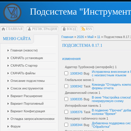
Подсистема "Инструмент
ГЛАВНАЯ
РЕГИСТРАЦИЯ
ВХОД
RSS
Главная
»
2026
»
Май
»
11
» Подсистема 8.17.
МЕНЮ САЙТА
ПОДСИСТЕМА 8.17.1
Главная (новости)
СКАЧАТЬ установщик
изменения
СКАЧАТЬ Стартер
Адаптер Турбоконф (интерфейс)
1
Исправлена внесенная в 8
СКАЧАТЬ файлы
1008343
Bug
с неизвестным языком
Глобальное меню
1
Описание подсистемы
Команда "Отладить компон
1008342
Task
формы отчета
Список инструментов
Динамический список
1
Вариант Расширение
В окне "Настройка списка
1008335
Bug
генерируемую схему
Вариант Портативный
Интерфейсная панель
1
В подменю "Прочее" доба
Вариант Конфигурация
1008376
Task
колонки "Время"
Менеджер табличного поля
1
Отладка запроса/компоновки
Добавлена поддержка сис
1008344
Bug
Форум
"Обработка"